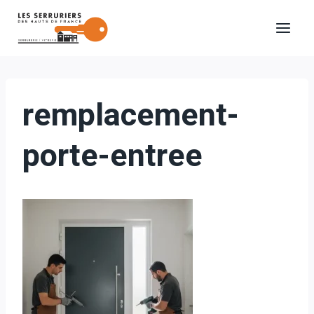
Aller
au
contenu
remplacement-
porte-entree