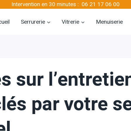
Intervention en 30 minutes :
06 21 17 06 00
ueil
Serrurerie
Vitrerie
Menuiserie
s sur l’entretie
lés par votre se
el