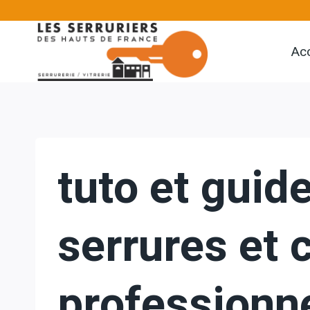
Aller
au
Acc
contenu
tuto et guide
serrures et c
professionn