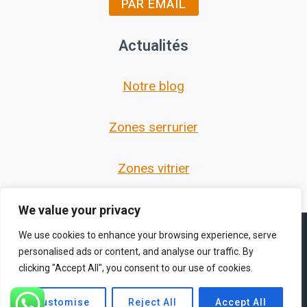
PAR EMAIL
Actualités
Notre blog
Zones serrurier
Zones vitrier
We value your privacy
We use cookies to enhance your browsing experience, serve
personalised ads or content, and analyse our traffic. By
clicking "Accept All", you consent to our use of cookies.
© 2026 Les Serruriers des Hauts de France -
Thème WordPress par
Kadence WP
Customise
Reject All
Accept All