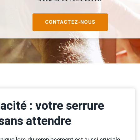
CONTACTEZ-NOUS
cacité : votre serrure
sans attendre
chnique lors du remplacement est aussi cruciale