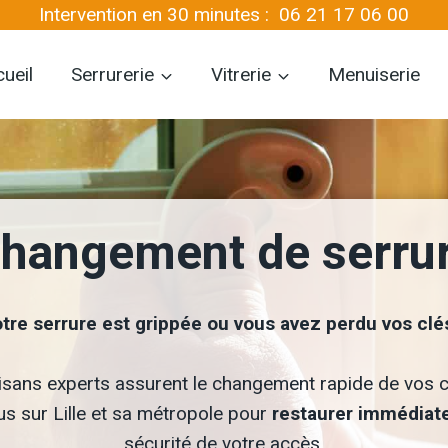
Intervention en 30 minutes :
06 21 17 06 00
ueil
Serrurerie
Vitrerie
Menuiserie
hangement de serru
tre serrure est grippée ou vous avez perdu vos clé
isans experts assurent le changement rapide de vos c
us sur Lille et sa métropole pour
restaurer immédia
sécurité de votre accès.