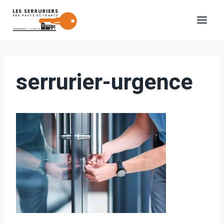
Aller
au
contenu
serrurier-urgence