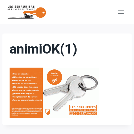
Aller
au
contenu
animiOK(1)