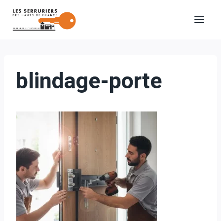
Aller
au
contenu
blindage-porte