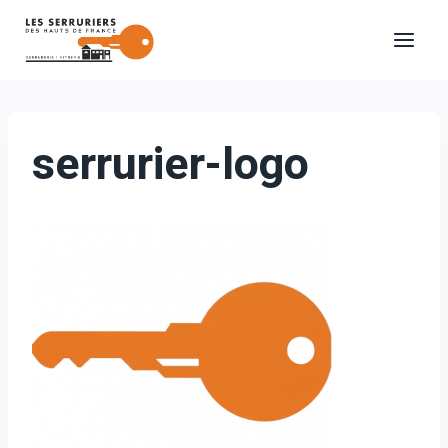
Aller
au
contenu
serrurier-logo