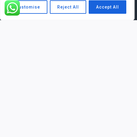
Thème WordPress par
Kadence WP
Customise
Reject All
Accept All
Accueil
OUVRIR/FERMER
Serrurerie
LE
MENU
Dépannage serrurier
ENFANT
Installation serrure
Changement de serrure
Serrure bloquée
Serrures multipoints
Installation de porte
Installation de porte blindée
Ouverture de porte
Blindage de porte
Remplacement porte d’entrée
Clé perdue
Double clé