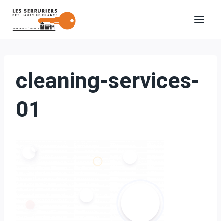
Aller
au
contenu
cleaning-services-
01