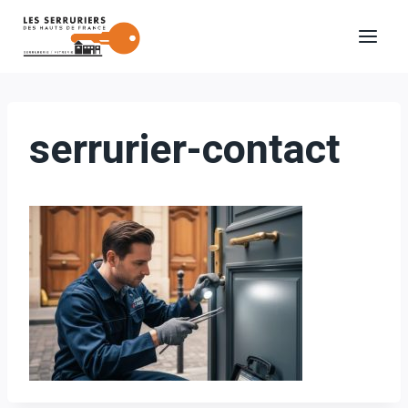
Aller
au
contenu
serrurier-contact