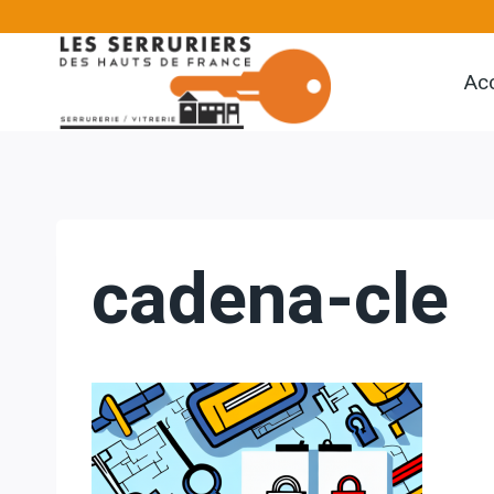
Aller
au
Acc
contenu
cadena-cle