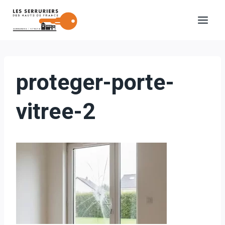
Aller
au
contenu
proteger-porte-
vitree-2