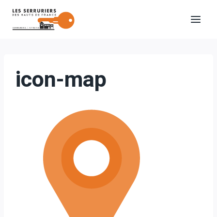
Aller
au
contenu
icon-map