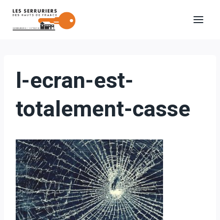
Aller
au
contenu
l-ecran-est-
totalement-casse