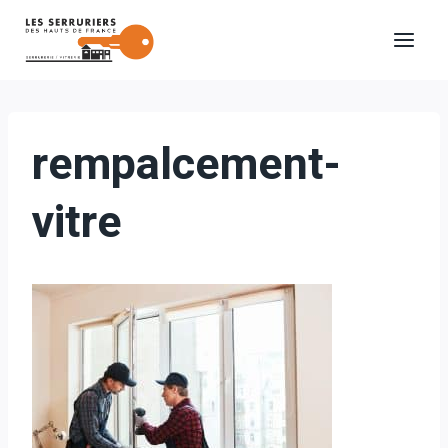
Aller
au
contenu
rempalcement-
vitre