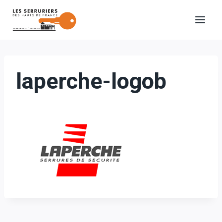
Aller
au
contenu
laperche-logob