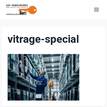
Aller
au
contenu
vitrage-special