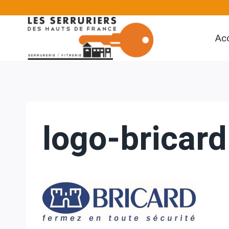
Aller
au
Acc
contenu
logo-bricard