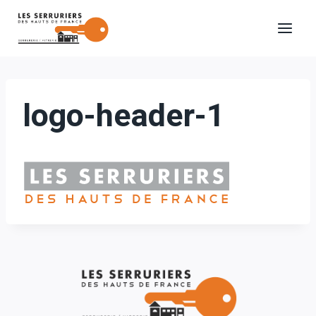
Aller
au
contenu
logo-header-1