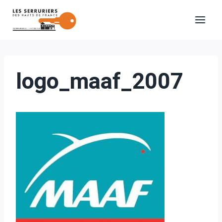
Aller
au
contenu
logo_maaf_2007