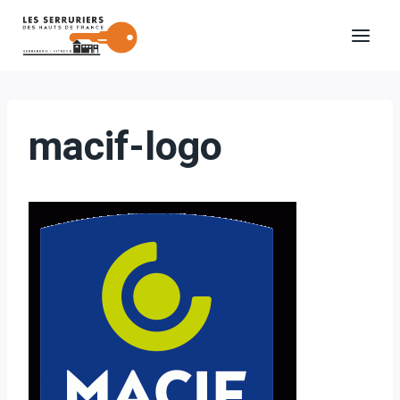
Aller
au
contenu
macif-logo