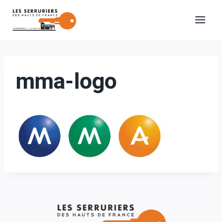
Aller
au
contenu
mma-logo