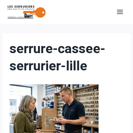
Aller
au
contenu
serrure-cassee-
serrurier-lille