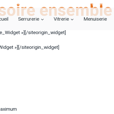
soire ensemble 
Intervention en 30 minutes :
06 21 17 06 00
ueil
Serrurerie
Vitrerie
Menuiserie
ne_Widget »]
[/siteorigin_widget]
Widget »]
[/siteorigin_widget]
 maximum