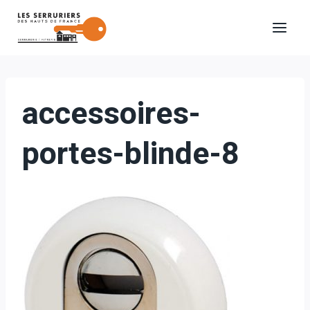
Aller
au
contenu
accessoires-
portes-blinde-8