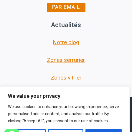
PAR EMAIL
Actualités
Notre blog
Zones serrurier
Zones vitrier
We value your privacy
We use cookies to enhance your browsing experience, serve
personalised ads or content, and analyse our traffic. By
clicking "Accept All", you consent to our use of cookies.
© 2026 Les Serruriers des Hauts de France -