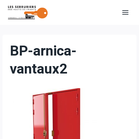
Aller
au
contenu
BP-arnica-
vantaux2