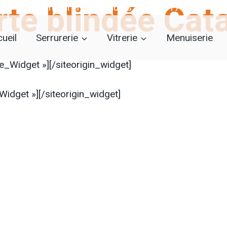
rte blindée Cata
Intervention en 30 minutes :
06 21 17 06 00
ueil
Serrurerie
Vitrerie
Menuiserie
ne_Widget »]
[/siteorigin_widget]
Widget »]
[/siteorigin_widget]