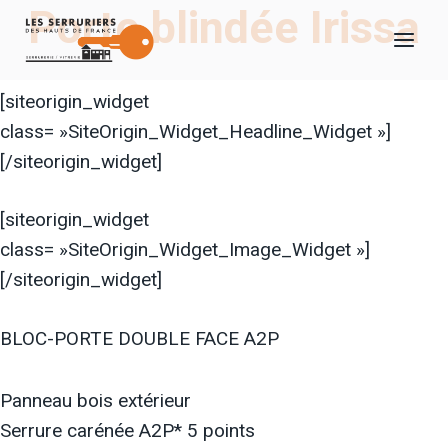
Porte blindée Irissa
Aller
au
contenu
[siteorigin_widget
class= »SiteOrigin_Widget_Headline_Widget »]
[/siteorigin_widget]
[siteorigin_widget
class= »SiteOrigin_Widget_Image_Widget »]
[/siteorigin_widget]
BLOC-PORTE DOUBLE FACE A2P
Panneau bois extérieur
Serrure carénée A2P* 5 points