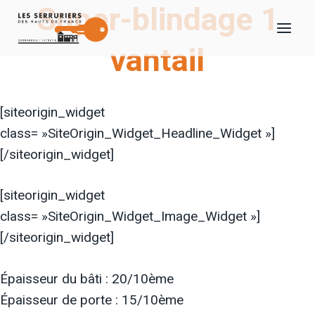
Super-blindage 1
Aller
au
vantail
contenu
[siteorigin_widget
class= »SiteOrigin_Widget_Headline_Widget »]
[/siteorigin_widget]
[siteorigin_widget
class= »SiteOrigin_Widget_Image_Widget »]
[/siteorigin_widget]
Épaisseur du bâti : 20/10ème
Épaisseur de porte : 15/10ème