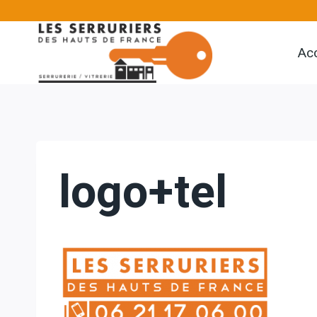
Aller
au
Acc
contenu
logo+tel