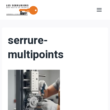
Aller
au
contenu
serrure-
multipoints