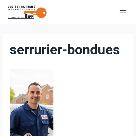
Aller
au
contenu
serrurier-bondues