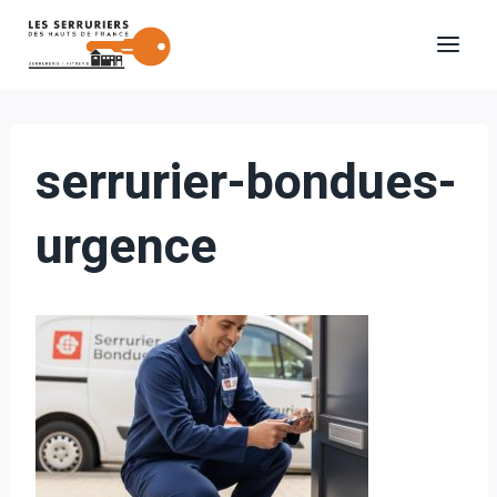
Aller
au
contenu
serrurier-bondues-
urgence