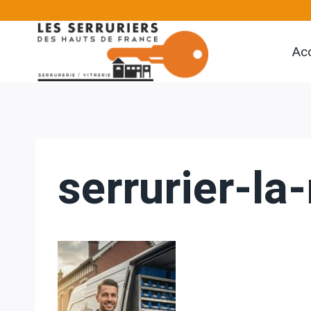
Aller
au
Acc
contenu
serrurier-la