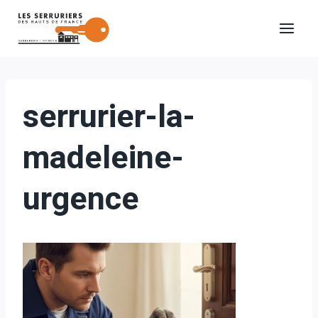
Aller
au
contenu
serrurier-la-
madeleine-
urgence