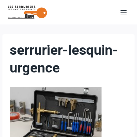
Aller
au
contenu
serrurier-lesquin-
urgence