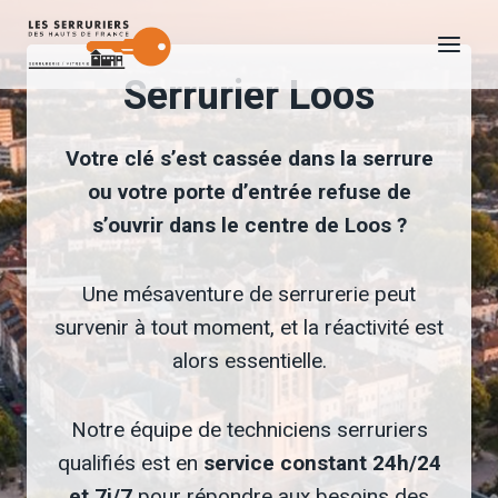
Aller
au
Serrurier Loos
contenu
Votre clé s’est cassée dans la serrure
ou votre porte d’entrée refuse de
s’ouvrir dans le centre de Loos ?
Une mésaventure de serrurerie peut
survenir à tout moment, et la réactivité est
alors essentielle.
Notre équipe de techniciens serruriers
qualifiés est en
service constant 24h/24
et 7j/7
pour répondre aux besoins des