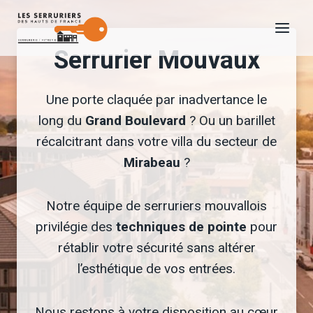
Aller
au
Serrurier Mouvaux
contenu
Une porte claquée par inadvertance le
long du
Grand Boulevard
? Ou un barillet
récalcitrant dans votre villa du secteur de
Mirabeau
?
Notre équipe de serruriers mouvallois
privilégie des
techniques de pointe
pour
rétablir votre sécurité sans altérer
l’esthétique de vos entrées.
Nous restons à votre disposition au cœur