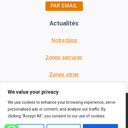
PAR EMAIL
Actualités
Notre blog
Zones serrurier
Zones vitrier
We value your privacy
We use cookies to enhance your browsing experience, serve
personalised ads or content, and analyse our traffic. By
clicking "Accept All", you consent to our use of cookies.
© 2026 Les Serruriers des Hauts de France -
Thème WordPress par
Kadence WP