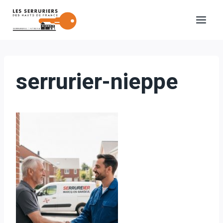
Aller
au
contenu
serrurier-nieppe