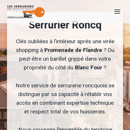
Aller
au
Serrurier Roncq
contenu
Clés oubliées à l’intérieur après une virée
shopping à
Promenade de Flandre
? Ou
peut-être un barillet grippé dans votre
propriété du côté du
Blanc Four
?
Notre service de serrurerie roncquois se
distingue par sa capacité à rétablir vos
accès en combinant expertise technique
et respect total de vos huisseries.
Nous couvrons l’ensemble du territoire