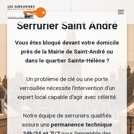
Aller
au
Serrurier Saint André
contenu
Vous êtes bloqué devant votre domicile
près de la Mairie de Saint-André ou
dans le quartier Sainte-Hélène ?
Un problème de clé ou une porte
verrouillée nécessite l’intervention d’un
expert local capable d’agir avec célérité.
Notre équipe de serruriers qualifiés
assure une
permanence technique
24h/24 et 7j/7
pour l’ensemble des