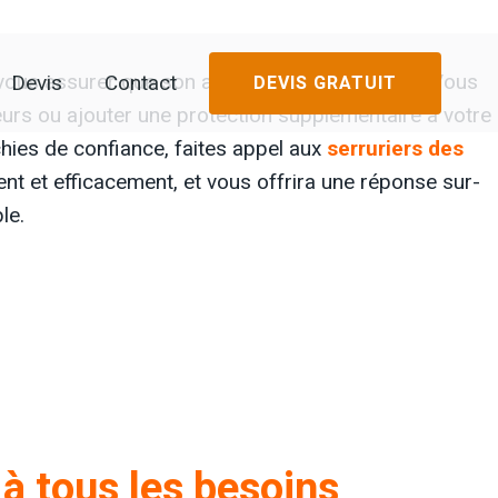
Devis
Contact
vous assurer que son accès est bien sécurisé. Vous
DEVIS GRATUIT
leurs ou ajouter une protection supplémentaire à votre
chies de confiance, faites appel aux
serruriers des
ment et efficacement, et vous offrira une réponse sur-
le.
 à tous les besoins