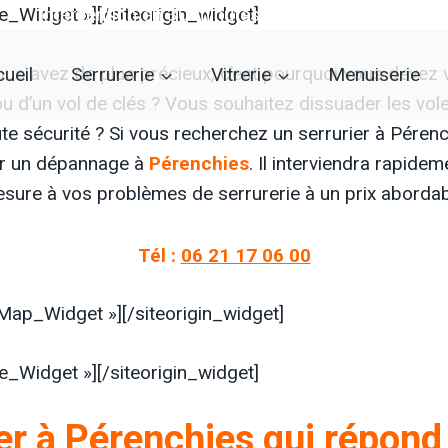
ne_Widget »]
Intervention en 30 minutes :
[/siteorigin_widget]
06 21 17 06 00
ueil
Serrurerie
Vitrerie
Menuiserie
us avez de plus précieux, c’est pourquoi vous devez 
ou d’un vol de clés ? Vous souhaitez dissuader les vo
ute sécurité ? Si vous recherchez un serrurier à Péren
our un dépannage à
Pérenchies
. Il interviendra rapide
sure à vos problèmes de serrurerie à un prix abordab
Tél :
06 21 17 06 00
eMap_Widget »]
[/siteorigin_widget]
ne_Widget »]
[/siteorigin_widget]
er à Pérenchies qui répond