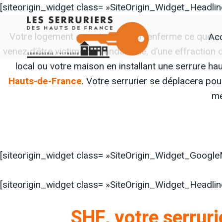
Aller
[siteorigin_widget class= »SiteOrigin_Widget_Headli
au
Acc
Votre logement ou votre bureau renferme ce que vo
contenu
venez d’être victime de vandalisme, d’une effraction 
local ou votre maison en installant une serrure ha
Hauts-de-France
. Votre serrurier se déplacera p
me
[siteorigin_widget class= »SiteOrigin_Widget_Googl
[siteorigin_widget class= »SiteOrigin_Widget_Headli
SHF, votre serruri