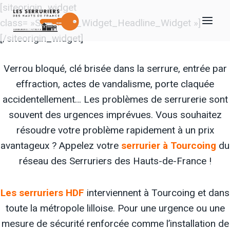
Aller
[siteorigin_widget
au
class= »SiteOrigin_Widget_Headline_Widget »]
contenu
[/siteorigin_widget]
Verrou bloqué, clé brisée dans la serrure, entrée par
effraction, actes de vandalisme, porte claquée
accidentellement… Les problèmes de serrurerie sont
souvent des urgences imprévues. Vous souhaitez
résoudre votre problème rapidement à un prix
avantageux ? Appelez votre
serrurier à Tourcoing
du
réseau des Serruriers des Hauts-de-France !
Les serruriers HDF
interviennent à Tourcoing et dans
toute la métropole lilloise. Pour une urgence ou une
mesure de sécurité renforcée comme l’installation de