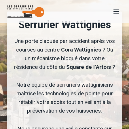
Aller
au
Serrurier Wattignies
contenu
Une porte claquée par accident après vos
courses au centre
Cora Wattignies
? Ou
un mécanisme bloqué dans votre
résidence du côté du
Square de l’Artois
?
Notre équipe de serruriers wattignisiens
maîtrise les technologies de pointe pour
rétablir votre accès tout en veillant à la
préservation de vos huisseries.
Nous assurons une veille constante sur