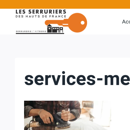
Aller
au
Acc
contenu
services-me