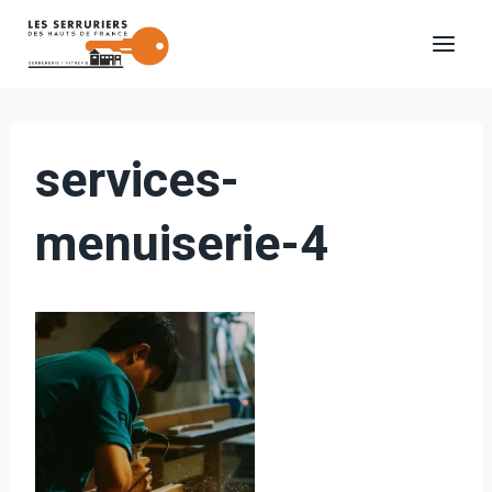
Aller
au
contenu
services-
menuiserie-4