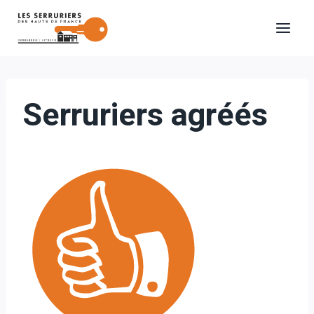
Aller
au
contenu
Serruriers agréés