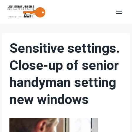
Aller
au
contenu
Sensitive settings.
Close-up of senior
handyman setting
new windows