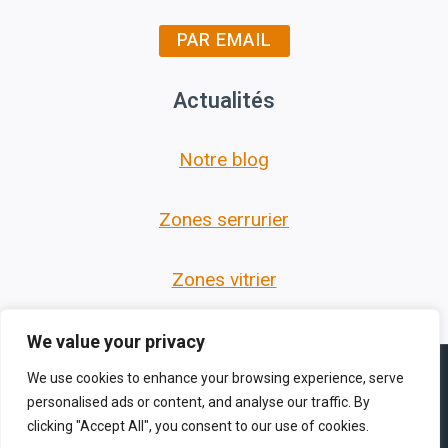
PAR EMAIL
Actualités
Notre blog
Zones serrurier
Zones vitrier
We value your privacy
We use cookies to enhance your browsing experience, serve
personalised ads or content, and analyse our traffic. By
clicking "Accept All", you consent to our use of cookies.
© 2026 Les Serruriers des Hauts de France -