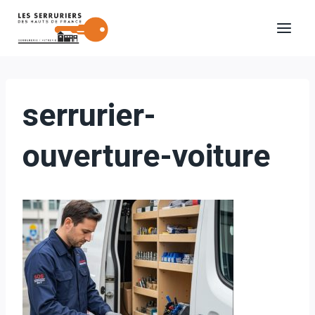
Aller
au
contenu
serrurier-
ouverture-voiture